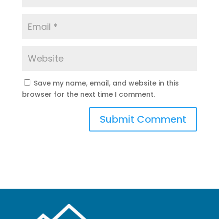
Save my name, email, and website in this
browser for the next time I comment.