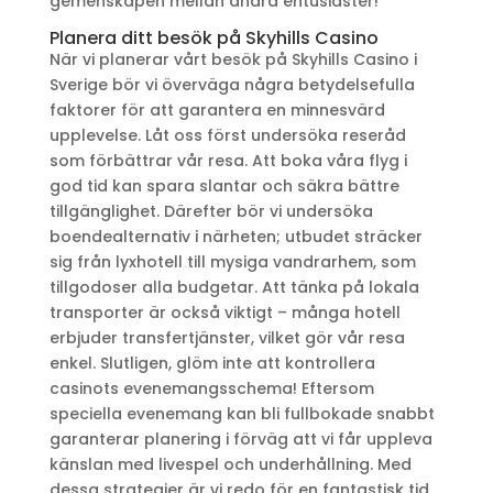
gemenskapen mellan andra entusiaster!
Planera ditt besök på Skyhills Casino
När vi planerar vårt besök på Skyhills Casino i
Sverige bör vi överväga några betydelsefulla
faktorer för att garantera en minnesvärd
upplevelse. Låt oss först undersöka reseråd
som förbättrar vår resa. Att boka våra flyg i
god tid kan spara slantar och säkra bättre
tillgänglighet. Därefter bör vi undersöka
boendealternativ i närheten; utbudet sträcker
sig från lyxhotell till mysiga vandrarhem, som
tillgodoser alla budgetar. Att tänka på lokala
transporter är också viktigt – många hotell
erbjuder transfertjänster, vilket gör vår resa
enkel. Slutligen, glöm inte att kontrollera
casinots evenemangsschema! Eftersom
speciella evenemang kan bli fullbokade snabbt
garanterar planering i förväg att vi får uppleva
känslan med livespel och underhållning. Med
dessa strategier är vi redo för en fantastisk tid